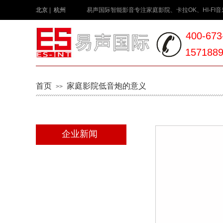
北京
|
杭州
易声国际智能影音专注家庭影院、卡拉OK、HI-
400-673
157188
首页
家庭影院低音炮的意义
>>
企业新闻
公司动态
入门须知
行业资讯
音响知识库