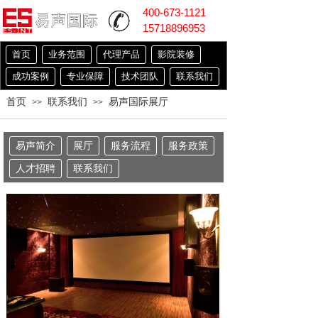
400-673-1121
15718896953
首页
业务范围
代理产品
影院装修
成功案例
专业保障
技术团队
联系我们
首页
联系我们
易声国际展厅
>>
>>
易声简介
展厅
服务流程
服务政策
人才招聘
联系我们