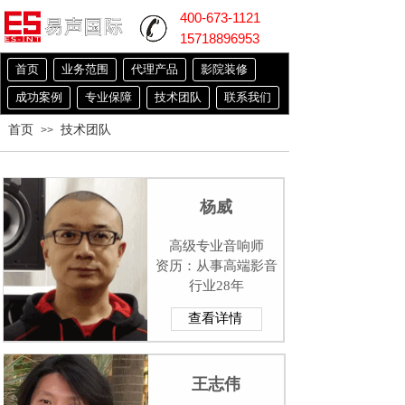
400-673-1121
15718896953
首页
业务范围
代理产品
影院装修
成功案例
专业保障
技术团队
联系我们
首页
技术团队
>>
杨威
高级专业音响
师
资历：从事高端影音
行业28年
查看详情
王志伟