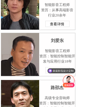
智能影音工程师
资历：从事高端影音
行业20余年
查看详情
刘爱东
智能影音工程师
资历：
智能控制智能开
发与应用行业18年
查看详情
家庭影院设计定制
路邵杰
高级专业音响
师
资历：
智能控制智能开