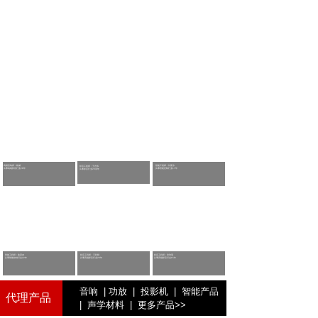
高级音响师：
杨威
智能工程师：刘爱东
影音工程师：王志伟
从事高端影
音行业28年
从事智能控制
行业17年
从事影
音行业20余年
智能工程师：路邵杰
影音工程师：王利刚
影音工程师：张琦晨
从事智能控制
行业22年
从事高端影
音行业20年
从事高端影
音行业15年
音响
|
功放
|
投影机
|
智能产品
代理产品
|
声学材料
|
更多产品
>>