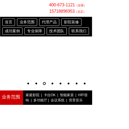
400-673-1121
（全国）
15718896953
（北京）
首页
业务范围
代理产品
影院装修
成功案例
专业保障
技术团队
联系我们
家庭影院
|
卡拉OK
|
智能家居
|
HIFI音
业务范围
响
|
多功能厅
|
会议系统
|
背景音乐