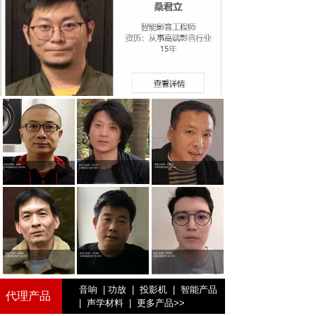
高级音响师：
杨威
智能工程师：刘爱东
影音工程师：王志伟
从事高端影
音行业28年
从事智能控制
行业17年
从事影
音行业20余年
智能工程师：路邵杰
影音工程师：王利刚
影音工程师：张琦晨
从事智能控制
行业22年
从事高端影
音行业20年
从事高端影
音行业15年
音响
|
功放
|
投影机
|
智能产品
代理产品
|
声学材料
|
更多产品
>>