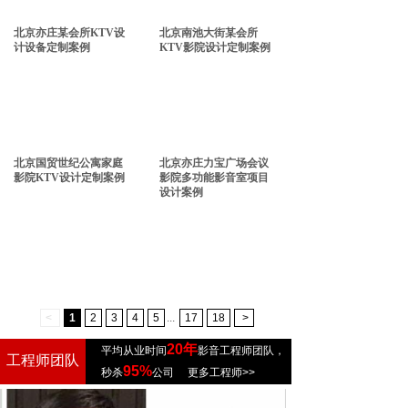
北京亦庄某会所KTV设
北京南池大街某会所
计设备定制案例
KTV影院设计定制案例
北京国贸世纪公寓家庭
北京亦庄力宝广场会议
影院KTV设计定制案例
影院多功能影音室项目
设计案例
<
1
2
3
4
5
...
17
18
>
20年
平均从业时间
影音工程师团队，
工程师团队
95%
秒杀
公司
更多工程师>>