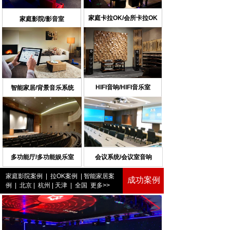
家庭卡拉OK/会所卡拉OK
家庭影院/影音室
HIFI音响/HIFI音乐室
智能家居/背景音乐系统
多功能厅/多功能娱乐室
会议系统/会议室音响
家庭影院案例
|
拉OK案例
|
智能家居案
成功案例
例
|
北京
|
杭州
|
天津
|
全国
更多>>