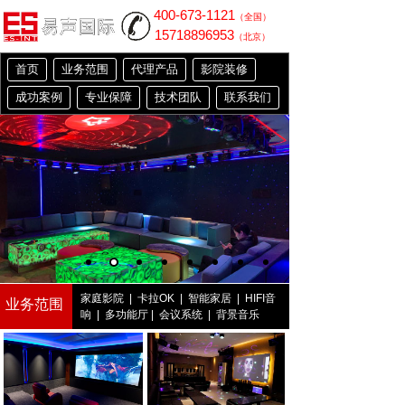
400-673-1121
（全国）
15718896953
（北京）
首页
业务范围
代理产品
影院装修
成功案例
专业保障
技术团队
联系我们
家庭影院
|
卡拉OK
|
智能家居
|
HIFI音
业务范围
响
|
多功能厅
|
会议系统
|
背景音乐