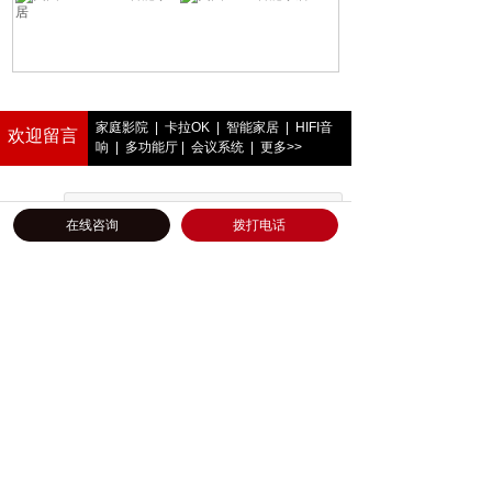
家庭影院
|
卡拉OK
|
智能家居
|
HIFI音
欢迎留言
响
|
多功能厅
|
会议系统
|
更多>>
电话
*
在线咨询
拨打电话
需求
*
提交
友情链接：
腾讯家居
北京东易日盛
北京装修网
别墅装修
设计