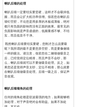
喇叭后墙的处理
喇叭后墙一定要结实要坚硬，这样才不会吸掉低
频，而且会让扩大机功率倍增。假若您在喇叭后
墙钉空腔，
不论您是用多厚的木板或薄板，绝对
都只有负面的影响而没有正面的效果。最常见的
负面影响就是声音虚虚的，低频量感不够、不结
实，而且低音不干净。
既然喇叭后墙要结实要硬，您刚才怎么说要吸
呢？我所谓的吸不是要您弄空腔，而是要像侧墙
一样的
吸法。请注意，假若您在二侧墙做吸音之
后，已经觉得定位精准，而且声音不会吵，那
么，喇叭后墙就可以不要做吸音处理。反之，如
果您还是觉得声音太吵，定位不精准，那么就要
在喇叭后墙做吸音处理。后墙一吸之后，保证声
音改观。
喇叭后墙墙角的处理
任何的墙角处都是驻波最强的地方，如果能够稍
加处理，对于声音绝对会有助益。如果不加处
理，其实也