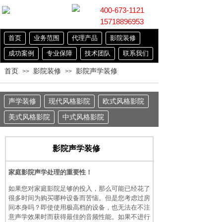
400-673-1121
15718896953
首页
业务范围
代理产品
影院装修
成功案例
专业保障
技术团队
联系我们
首页
影院装修
影院声学装修
>>
>>
声学装修
现代风格影院
欧式风格影院
美式风格影院
中式风格影院
影院声学装修
家庭影院声学处理的重要性！
如果您对家庭影院足够的投入，那么可能已经花了
很多时间为购买哪种设备而苦恼。但是您考虑过房
间本身吗？即使使用极高档的设备，也无法在不注
意声学效果时而获得最佳的音频性能。如果不进行