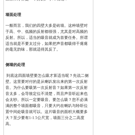
墙面处理
一般而言，我们的四壁大多是砖墙。这种墙壁对
于高、中、低频的反射都很强，尤其是对高频的
反射。所
以，适当的吸音就成为首要任务。所谓
适当就是不要太过分，如果把声音都吸得干瘪瘪
的毫无韵味，那就适
得其反了。
侧墙的处理
到底这四面墙壁要怎么吸才算适当呢？先说二侧
壁。这里要对付的是从喇叭发出来的第一次反射
音。为什
么要吸第一次反射音？如果第一次反射
音太多，会导致定位不清楚，而且声音听起来也
会太吵。所以一定要吸音。要怎么吸？您不必满
满的整个墙面都吸音，只要大约在喇叭与聆听位
置中间处吸音就可以。这片吸音的面积大概要多
大？至少要有
1-1.5
公尺宽，墙面三分之二高度
高。