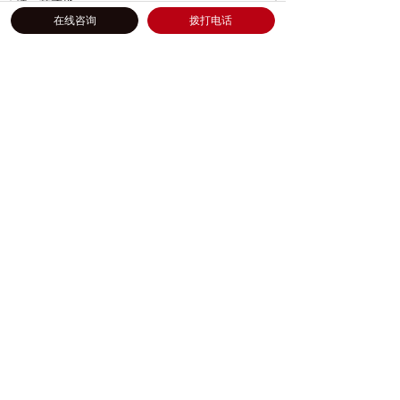
不会产生巨大的伤害。最自然又不花钱的处理就
在线咨询
拨打电话
是将墙角设计成书架、
CD
架或摆饰架。有人会用
木板把那个
直角封起来，这样就变成斜角而非直角。这样做
是有用的，不过仍然会冒斜角空腔吸收低频的风
险。有人则将那个直角做成弧形，弧形具有扩散
声波的作用。不过，仍然要冒空腔吸收低频的风
险。
聆听位置后墙要怎么做
或许您会说，我都已经贴著后墙坐了，这片墙还
能怎么做？老实说，贴著后墙坐是最不好的，因
为此时声
音会比较浑。除非您的系统低频不足，
必须靠近后墙来增强低频。一般而言，您的坐椅
至少要离后墙半公尺，
这样的声音才会比较干
净。
聆听位置后面这片墙其实可以吸，也可以扩散。
用吸是怕您离后墙太近，反射音太强。用扩散是
因为离
后墙较远，扩散可以使声音更自然。最佳
的方法是将吸音材料用在扩散造型的表面上，这