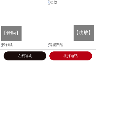
【功放】
【
音响
】
在线咨询
拨打电话
【智能
【投影机】
产品】
公司简介
|
服务流程
|
体验中心
|
关于我们
入门须知
|
服务政策
|
企业新闻