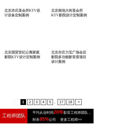
北京亦庄某会所KTV设
北京南池大街某会所
计设备定制案例
KTV影院设计定制案例
北京国贸世纪公寓家庭
北京亦庄力宝广场会议
影院KTV设计定制案例
影院多功能影音室项目
设计案例
<
1
2
3
4
5
...
17
18
>
20年
平均从业时间
影音工程师团队，
工程师团队
95%
秒杀
公司
更多工程师>>