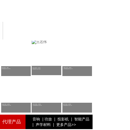
高级音响师：
杨威
智能工程师：刘爱东
影音工程师：王志伟
从事高端影
音行业28年
从事智能控制
行业17年
从事影
音行业20余年
智能工程师：路邵杰
影音工程师：王利刚
影音工程师：张琦晨
从事智能控制
行业22年
从事高端影
音行业20年
从事高端影
音行业15年
音响
|
功放
|
投影机
|
智能产品
代理产品
|
声学材料
|
更多产品
>>