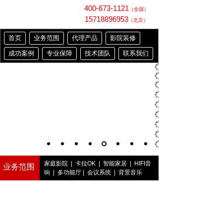
400-673-1121
（全国）
15718896953
（北京）
首页
业务范围
代理产品
影院装修
成功案例
专业保障
技术团队
联系我们
家庭影院
|
卡拉OK
|
智能家居
|
HIFI音
业务范围
响
|
多功能厅
|
会议系统
|
背景音乐